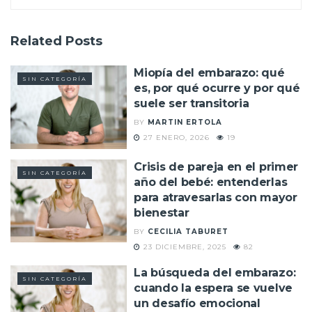
Related
Posts
Miopía del embarazo: qué
SIN CATEGORÍA
es, por qué ocurre y por qué
suele ser transitoria
BY
MARTIN ERTOLA
27 ENERO, 2026
19
Crisis de pareja en el primer
SIN CATEGORÍA
año del bebé: entenderlas
para atravesarlas con mayor
bienestar
BY
CECILIA TABURET
23 DICIEMBRE, 2025
82
La búsqueda del embarazo:
SIN CATEGORÍA
cuando la espera se vuelve
un desafío emocional