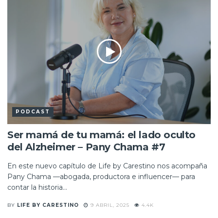
PODCAST
Ser mamá de tu mamá: el lado oculto
del Alzheimer – Pany Chama #7
En este nuevo capítulo de Life by Carestino nos acompaña
Pany Chama —abogada, productora e influencer— para
contar la historia...
BY
LIFE BY CARESTINO
9 ABRIL, 2025
4.4K