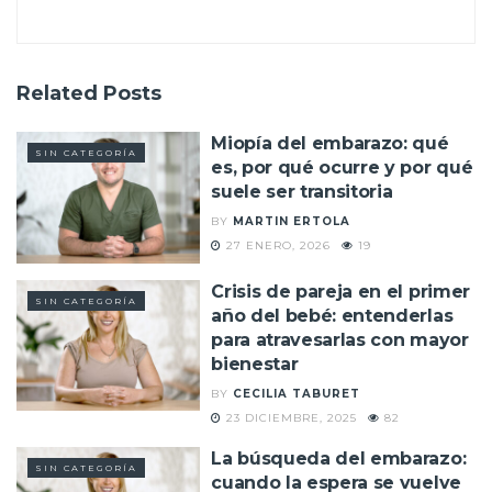
Related
Posts
Miopía del embarazo: qué
SIN CATEGORÍA
es, por qué ocurre y por qué
suele ser transitoria
BY
MARTIN ERTOLA
27 ENERO, 2026
19
Crisis de pareja en el primer
SIN CATEGORÍA
año del bebé: entenderlas
para atravesarlas con mayor
bienestar
BY
CECILIA TABURET
23 DICIEMBRE, 2025
82
La búsqueda del embarazo:
SIN CATEGORÍA
cuando la espera se vuelve