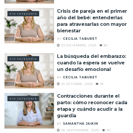
Crisis de pareja en el primer
SIN CATEGORÍA
año del bebé: entenderlas
para atravesarlas con mayor
bienestar
BY
CECILIA TABURET
23 DICIEMBRE, 2025
82
La búsqueda del embarazo:
SIN CATEGORÍA
cuando la espera se vuelve
un desafío emocional
BY
CECILIA TABURET
10 OCTUBRE, 2025
16
Contracciones durante el
SIN CATEGORÍA
parto: cómo reconocer cada
etapa y cuándo acudir a la
guardia
BY
SAMANTHA JAIKIN
26 SEPTIEMBRE, 2025
40