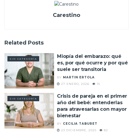
Carestino
Related
Posts
Miopía del embarazo: qué
SIN CATEGORÍA
es, por qué ocurre y por qué
suele ser transitoria
BY
MARTIN ERTOLA
27 ENERO, 2026
15
Crisis de pareja en el primer
SIN CATEGORÍA
año del bebé: entenderlas
para atravesarlas con mayor
bienestar
BY
CECILIA TABURET
23 DICIEMBRE, 2025
82