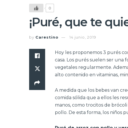
0
¡Puré, que te qui
by
Carestino
14 junio, 2019
Hoy les proponemos 3 purés comb
casa. Los purés suelen ser una
vegetales regularmente. Además
alto contenido en vitaminas, mine
A medida que los bebes van cre
comida sólida que a ellos les res
manos, como trocitos de brócoli
pollo. De esta forma, los niños
P
uré de arroz con pollo y ver