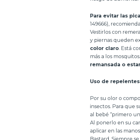
Para evitar las pi
149666), recomiend
Vestirlos con remer
y piernas queden ex
color claro
. Está c
más a los mosquitos.
remansada o esta
Uso de repelentes
Por su olor o compo
insectos. Para que 
al bebé “primero uno
Al ponerlo en su car
aplicar en las manos
Bastard. Siempre se 