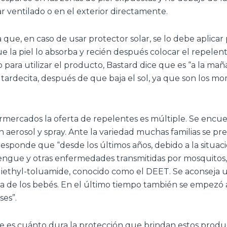
r ventilado o en el exterior directamente.
a que, en caso de usar protector solar, se lo debe aplicar
 la piel lo absorba y recién después colocar el repelent
ra utilizar el producto, Bastard dice que es “a la mañ
 tardecita, después de que baja el sol, ya que son los m
rmercados la oferta de repelentes es múltiple. Se encue
 aerosol y spray. Ante la variedad muchas familias se pr
esponde que “desde los últimos años, debido a la situac
engue y otras enfermedades transmitidas por mosquitos, 
iethyl-toluamide, conocido como el DEET. Se aconseja uti
a de los bebés. En el último tiempo también se empezó a 
ses”.
 es cuánto dura la protección que brindan estos produc