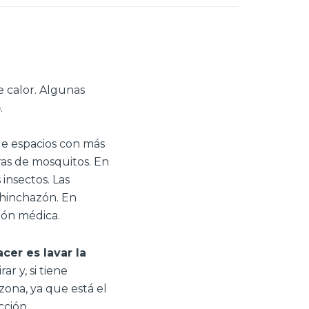
e calor. Algunas
o
.
 de espacios con más
ras de mosquitos. En
insectos. Las
 hinchazón. En
ión médica.
er es lavar la
ar y, si tiene
ona, ya que está el
cción.