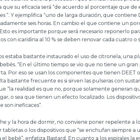
 que su eficacia será “de acuerdo al porcentaje que de e
s ”. Y ejemplifica “uno de larga duración, que contiene 
damente seis horas. En cambio el que contiene un porc
. Esto es importante porque será necesario reponerlo pa
os con icaridina al 10 % se deben renovar cada cuatro o s
s estaba bastante instaurado el uso de citronela, una pl
ebés. “En el último tiempo se vio que no tiene un gran
ta. Por eso se usan los componentes que tienen DEET o i
ta bastante frecuente es si sirven las pulseras con susta
e “la realidad es que no, porque solamente generan qu
ar, o sea que tienen un efecto localizado. Los dispositi
 son ineficaces”.
he y la hora de dormir, no conviene poner repelente a lo
ar tabletas o los dispositivos que “se enchufan siempre 
l bebé”, enfatiza Bastard. En cuanto a los espirales la es