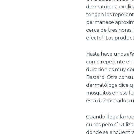
dermatóloga explica
tengan los repelente
permanece aproxima
cerca de tres horas
efecto”. Los product
Hasta hace unos año
como repelente en b
duración es muy cor
Bastard. Otra consul
dermatóloga dice qu
mosquitos en ese lug
está demostrado que
Cuando llega la noc
cunas pero sí utiliz
donde se encuentra e