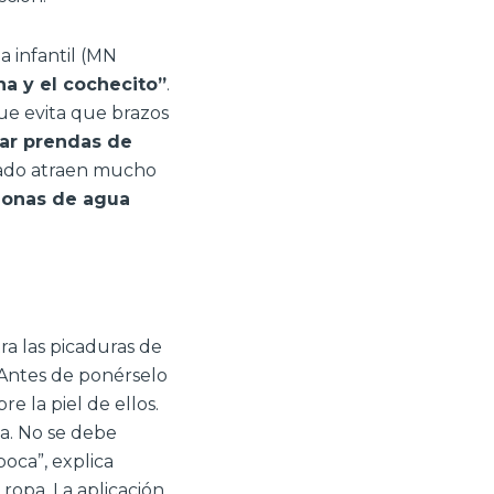
a infantil (MN
na y el cochecito”
.
que evita que brazos
ar prendas de
njado atraen mucho
zonas de agua
ra las picaduras de
 Antes de ponérselo
e la piel de ellos.
ca. No se debe
oca”, explica
ropa. La aplicación