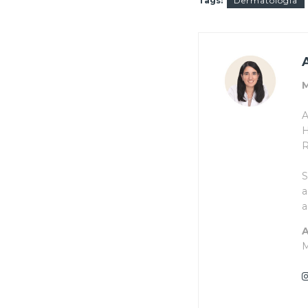
Tags:
Dermatología
M
A
H
R
S
a
a
A
M