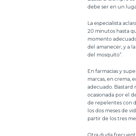
debe ser en un luga
La especialista aclar
20 minutos hasta que
momento adecuado pa
del amanecer, y a la
del mosquito”.
En farmacias y supe
marcas, en crema, en
adecuado. Bastard r
ocasionada por el d
de repelentes con d
los dos meses de vid
partir de los tres me
Otra duda frecuente