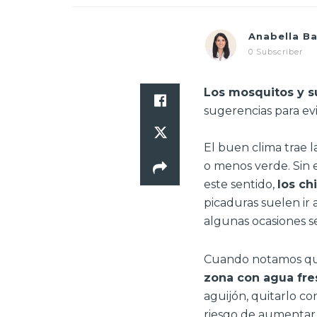
Anabella B
0 Subscriber
Los mosquitos y s
sugerencias para evi
El buen clima trae l
o menos verde. Sin 
este sentido,
los ch
picaduras suelen ir 
algunas ocasiones s
Cuando notamos que
zona con agua fre
aguijón, quitarlo c
riesgo de aumentar 