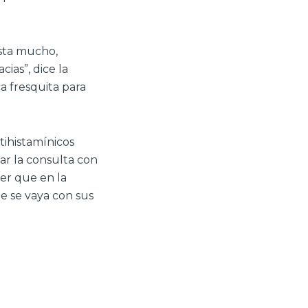
esta mucho,
ias”, dice la
a fresquita para
ihistamínicos
zar la consulta con
er que en la
e se vaya con sus