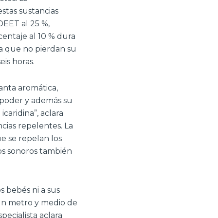
stas sustancias
DEET al 25 %,
entaje al 10 % dura
ra que no pierdan su
eis horas.
anta aromática,
 poder y además su
caridina”, aclara
ncias repelentes. La
e se repelan los
vos sonoros también
s bebés ni a sus
a un metro y medio de
pecialista aclara