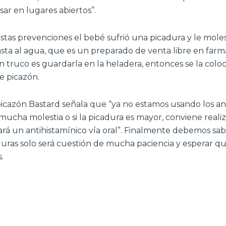
ar en lugares abiertos”.
 estas prevenciones el bebé sufrió una picadura y le mol
ta al agua, que es un preparado de venta libre en farmac
n truco es guardarla en la heladera, entonces se la coloc
de picazón.
cazón Bastard señala que “ya no estamos usando los ant
 mucha molestia o si la picadura es mayor, conviene reali
ará un antihistamínico vía oral”. Finalmente debemos sab
duras solo será cuestión de mucha paciencia y esperar qu
.