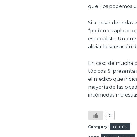
que “los podemos us
Si a pesar de todas
“podemos aplicar pas
especialista. Un bue
aliviar la sensación 
En caso de mucha pi
tópicos. Si presenta
el médico que indic
mayoría de las pica
incómodas molestias
0
Category:
BEBÉS