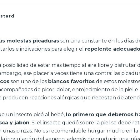
astard
us molestas picaduras
son una constante en los días d
tarlos e indicaciones para elegir el
repelente adecuad
a posibilidad de estar más tiempo al aire libre y disfrutar
embargo, ese placer a veces tiene una contra: las picadu
icos
son uno de los
blancos favoritos
de estos molestos 
acompañadas de picor, dolor, enrojecimiento de la piel e
e producen reacciones alérgicas que necesitan de atenc
 un insecto picó al bebé,
lo primero que debemos hac
sca y jabón
. Si el insecto quedó sobre la piel se debe retir
on unas pinzas. No es recomendable hurgar mucho en la z
la inoculación del veneno, además de producir una infe