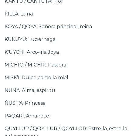
K’ANTU / CANTUTA: Flor
KILLA: Luna
KOYA / QOYA: Señora principal, reina
KUKUYU: Luciérnaga
K’UYCHI: Arco-iris. Joya
MICHIQ / MICHIK: Pastora
MISK’I: Dulce como la miel
NUNA: Alma, espíritu
ÑUST’A: Princesa
PAQARI: Amanecer
QUYLLUR / QOYLLUR / QOYLLOR: Estrella, estrella