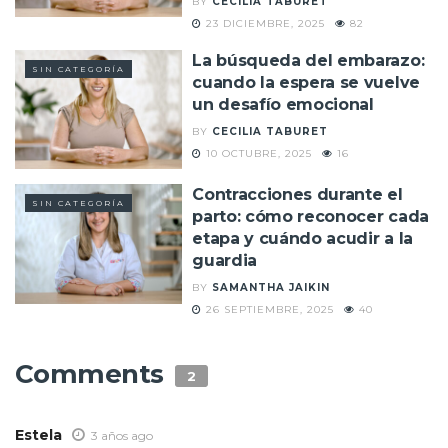
BY
CECILIA TABURET
23 DICIEMBRE, 2025
82
La búsqueda del embarazo:
SIN CATEGORÍA
cuando la espera se vuelve
un desafío emocional
BY
CECILIA TABURET
10 OCTUBRE, 2025
16
Contracciones durante el
SIN CATEGORÍA
parto: cómo reconocer cada
etapa y cuándo acudir a la
guardia
BY
SAMANTHA JAIKIN
26 SEPTIEMBRE, 2025
40
Comments
2
Estela
3 años ago