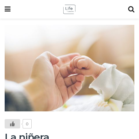
0
La niñera