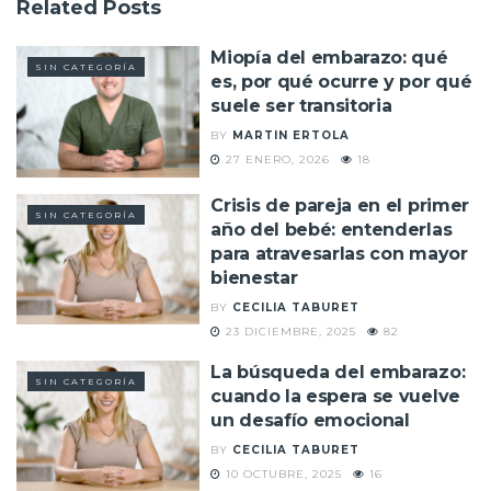
Related
Posts
Miopía del embarazo: qué
SIN CATEGORÍA
es, por qué ocurre y por qué
suele ser transitoria
BY
MARTIN ERTOLA
27 ENERO, 2026
18
Crisis de pareja en el primer
SIN CATEGORÍA
año del bebé: entenderlas
para atravesarlas con mayor
bienestar
BY
CECILIA TABURET
23 DICIEMBRE, 2025
82
La búsqueda del embarazo:
SIN CATEGORÍA
cuando la espera se vuelve
un desafío emocional
BY
CECILIA TABURET
10 OCTUBRE, 2025
16