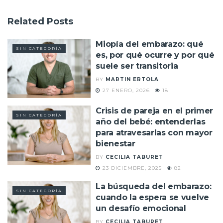
Related
Posts
Miopía del embarazo: qué
SIN CATEGORÍA
es, por qué ocurre y por qué
suele ser transitoria
BY
MARTIN ERTOLA
27 ENERO, 2026
18
Crisis de pareja en el primer
SIN CATEGORÍA
año del bebé: entenderlas
para atravesarlas con mayor
bienestar
BY
CECILIA TABURET
23 DICIEMBRE, 2025
82
La búsqueda del embarazo:
SIN CATEGORÍA
cuando la espera se vuelve
un desafío emocional
BY
CECILIA TABURET