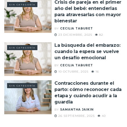
Crisis de pareja en el primer
SIN CATEGORÍA
año del bebé: entenderlas
para atravesarlas con mayor
bienestar
BY
CECILIA TABURET
23 DICIEMBRE, 2025
82
La búsqueda del embarazo:
SIN CATEGORÍA
cuando la espera se vuelve
un desafío emocional
BY
CECILIA TABURET
10 OCTUBRE, 2025
16
Contracciones durante el
SIN CATEGORÍA
parto: cómo reconocer cada
etapa y cuándo acudir a la
guardia
BY
SAMANTHA JAIKIN
26 SEPTIEMBRE, 2025
40