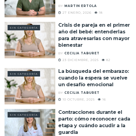
BY
MARTIN ERTOLA
27 ENERO, 2026
18
Crisis de pareja en el primer
SIN CATEGORÍA
año del bebé: entenderlas
para atravesarlas con mayor
bienestar
BY
CECILIA TABURET
23 DICIEMBRE, 2025
82
La búsqueda del embarazo:
SIN CATEGORÍA
cuando la espera se vuelve
un desafío emocional
BY
CECILIA TABURET
10 OCTUBRE, 2025
16
Contracciones durante el
SIN CATEGORÍA
parto: cómo reconocer cada
etapa y cuándo acudir a la
guardia