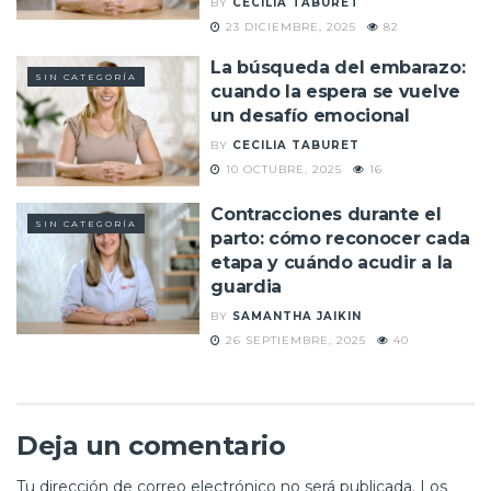
BY
CECILIA TABURET
23 DICIEMBRE, 2025
82
La búsqueda del embarazo:
SIN CATEGORÍA
cuando la espera se vuelve
un desafío emocional
BY
CECILIA TABURET
10 OCTUBRE, 2025
16
Contracciones durante el
SIN CATEGORÍA
parto: cómo reconocer cada
etapa y cuándo acudir a la
guardia
BY
SAMANTHA JAIKIN
26 SEPTIEMBRE, 2025
40
Deja un comentario
Tu dirección de correo electrónico no será publicada.
Los