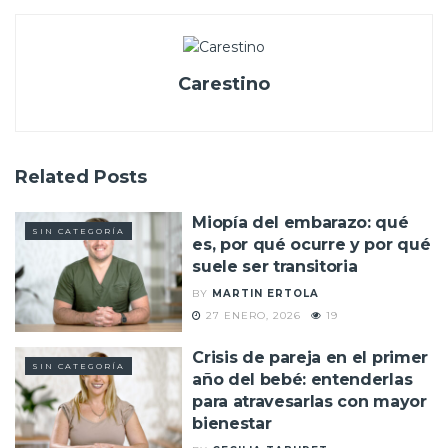
Carestino
Related
Posts
Miopía del embarazo: qué
SIN CATEGORÍA
es, por qué ocurre y por qué
suele ser transitoria
BY
MARTIN ERTOLA
27 ENERO, 2026
19
Crisis de pareja en el primer
SIN CATEGORÍA
año del bebé: entenderlas
para atravesarlas con mayor
bienestar