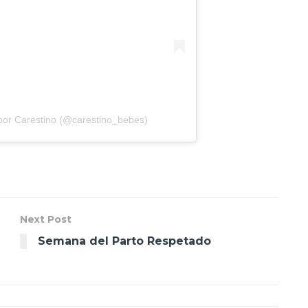
por Carestino (@carestino_bebes)
Next Post
Semana del Parto Respetado