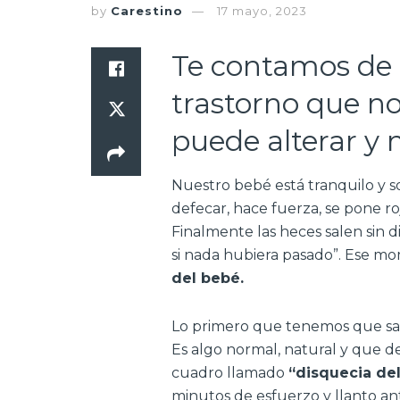
by
Carestino
17 mayo, 2023
Te contamos de q
trastorno que no
puede alterar y
Nuestro bebé está tranquilo y 
defecar, hace fuerza, se pone roj
Finalmente las heces salen sin d
si nada hubiera pasado”. Ese m
del bebé.
Lo primero que tenemos que sabe
Es algo normal, natural y que d
cuadro llamado
“disquecia del
minutos de esfuerzo y llanto a