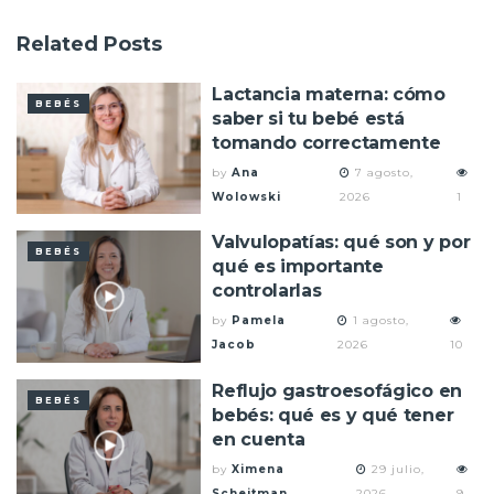
Related
Posts
Lactancia materna: cómo
BEBÉS
saber si tu bebé está
tomando correctamente
by
Ana
7 agosto,
Wolowski
2026
1
Valvulopatías: qué son y por
BEBÉS
qué es importante
controlarlas
by
Pamela
1 agosto,
Jacob
2026
10
Reflujo gastroesofágico en
BEBÉS
bebés: qué es y qué tener
en cuenta
by
Ximena
29 julio,
Schejtman
2026
9