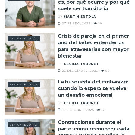
es, por qué ocurre y por qué
suele ser transitoria
BY
MARTIN ERTOLA
27 ENERO, 2026
19
Crisis de pareja en el primer
SIN CATEGORÍA
año del bebé: entenderlas
para atravesarlas con mayor
bienestar
BY
CECILIA TABURET
23 DICIEMBRE, 2025
82
La búsqueda del embarazo:
SIN CATEGORÍA
cuando la espera se vuelve
un desafío emocional
BY
CECILIA TABURET
10 OCTUBRE, 2025
16
Contracciones durante el
SIN CATEGORÍA
parto: cómo reconocer cada