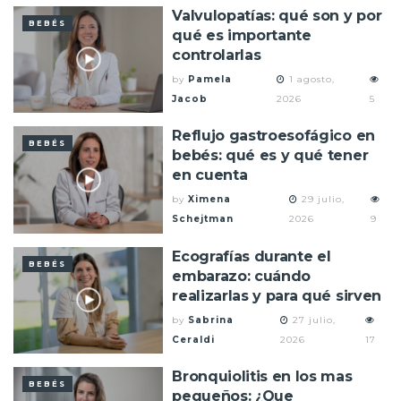
Valvulopatías: qué son y por
BEBÉS
qué es importante
controlarlas
by
Pamela
1 agosto,
Jacob
2026
5
Reflujo gastroesofágico en
BEBÉS
bebés: qué es y qué tener
en cuenta
by
Ximena
29 julio,
Schejtman
2026
9
Ecografías durante el
BEBÉS
embarazo: cuándo
realizarlas y para qué sirven
by
Sabrina
27 julio,
Ceraldi
2026
17
Bronquiolitis en los mas
BEBÉS
pequeños: ¿Que