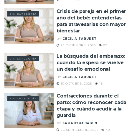
Crisis de pareja en el primer
SIN CATEGORÍA
año del bebé: entenderlas
para atravesarlas con mayor
bienestar
BY
CECILIA TABURET
23 DICIEMBRE, 2025
82
La búsqueda del embarazo:
SIN CATEGORÍA
cuando la espera se vuelve
un desafío emocional
BY
CECILIA TABURET
10 OCTUBRE, 2025
16
Contracciones durante el
SIN CATEGORÍA
parto: cómo reconocer cada
etapa y cuándo acudir a la
guardia
BY
SAMANTHA JAIKIN
26 SEPTIEMBRE, 2025
40