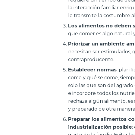
la interacción familiar enri
le transmite la costumbre a
Los alimentos no deben s
que comer es algo natural y
Priorizar un ambiente ami
necesitan ser estimulados,
contraproducente.
Establecer normas
: plani
come y qué se come, siemp
solo las que son del agrado
e incorpore todos los nutrie
rechaza algún alimento, es 
y preparado de otra manera
Preparar los alimentos c
industrialización posible
:
gusto de la familia. Evitar l