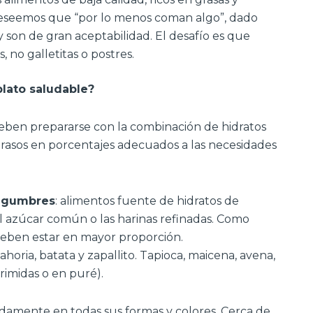
deseemos que “por lo menos coman algo”, dado
 son de gran aceptabilidad. El desafío es que
, no galletitas o postres.
lato saludable?
 deben prepararse con la combinación de hidratos
grasos en porcentajes adecuados a las necesidades
legumbres
: alimentos fuente de hidratos de
l azúcar común o las harinas refinadas. Como
eben estar en mayor proporción.
horia, batata y zapallito. Tapioca, maicena, avena,
rimidas o en puré).
adamente en todas sus formas y colores. Cerca de