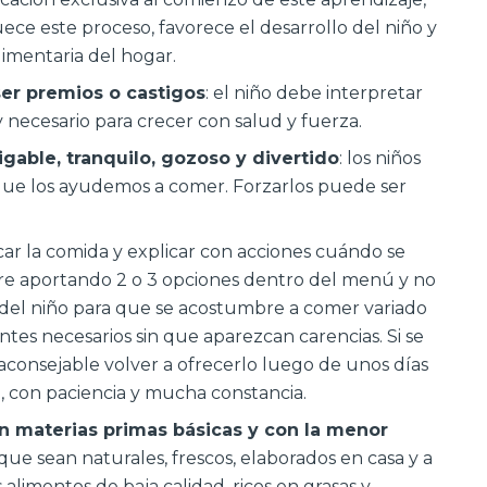
quece este proceso, favorece el desarrollo del niño y
limentaria del hogar.
er premios o castigos
: el niño debe interpretar
 necesario para crecer con salud y fuerza.
gable, tranquilo, gozoso y divertido
: los niños
 que los ayudemos a comer. Forzarlos puede ser
ficar la comida y explicar con acciones cuándo se
re aportando 2 o 3 opciones dentro del menú y no
 del niño para que se acostumbre a comer variado
ntes necesarios sin que aparezcan carencias. Si se
aconsejable volver a ofrecerlo luego de unos días
, con paciencia y mucha constancia.
on materias primas básicas y con la menor
 que sean naturales, frescos, elaborados en casa y a
os alimentos de baja calidad, ricos en grasas y