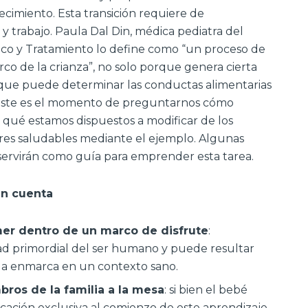
ecimiento. Esta transición requiere de
y trabajo. Paula Dal Din, médica pediatra del
ico y Tratamiento lo define como “un proceso de
co de la crianza”, no solo porque genera cierta
rque puede determinar las conductas alimentarias
a. Este es el momento de preguntarnos cómo
 qué estamos dispuestos a modificar de los
res saludables mediante el ejemplo. Algunas
ervirán como guía para emprender esta tarea.
en cuenta
mer dentro de un marco de disfrute
:
ad primordial del ser humano y puede resultar
la enmarca en un contexto sano.
bros de la familia a la mesa
: si bien el bebé
ación exclusiva al comienzo de este aprendizaje,