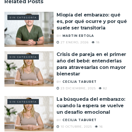
Related
Posts
Miopía del embarazo: qué
SIN CATEGORÍA
es, por qué ocurre y por qué
suele ser transitoria
BY
MARTIN ERTOLA
27 ENERO, 2026
18
Crisis de pareja en el primer
SIN CATEGORÍA
año del bebé: entenderlas
para atravesarlas con mayor
bienestar
BY
CECILIA TABURET
23 DICIEMBRE, 2025
82
La búsqueda del embarazo:
SIN CATEGORÍA
cuando la espera se vuelve
un desafío emocional
BY
CECILIA TABURET
10 OCTUBRE, 2025
16