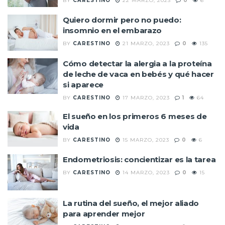
BY
CARESTINO
22 MARZO, 2023
0
6
Quiero dormir pero no puedo:
insomnio en el embarazo
BY
CARESTINO
21 MARZO, 2023
0
135
Cómo detectar la alergia a la proteína
de leche de vaca en bebés y qué hacer
si aparece
BY
CARESTINO
17 MARZO, 2023
1
64
El sueño en los primeros 6 meses de
vida
BY
CARESTINO
15 MARZO, 2023
0
6
Endometriosis: concientizar es la tarea
BY
CARESTINO
14 MARZO, 2023
0
15
La rutina del sueño, el mejor aliado
para aprender mejor