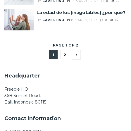
BY
CARESTINO
13 MARZO, 2023
0
22
La edad de los (inagotables) ¿por qué?
BY
CARESTINO
8 MARZO, 2023
0
14
PAGE 1 OF 2
1
2
Headquarter
Freebie HQ
36B Sunset Road,
Bali, Indonesia 80115
Contact Information