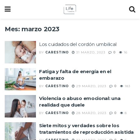
Mes:
marzo 2023
Los cuidados del cordón umbilical
BY
CARESTINO
31 MARZO, 2023
0
16
Fatiga y falta de energía en el
embarazo
BY
CARESTINO
29 MARZO, 2023
0
183
Violencia o abuso emocional: una
realidad que duele
BY
CARESTINO
28 MARZO, 2023
0
8
Siete mitos y verdades sobre los
tratamientos de reproducción asistida