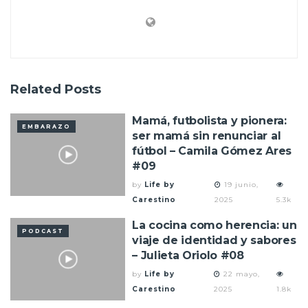
Related
Posts
Mamá, futbolista y pionera:
EMBARAZO
ser mamá sin renunciar al
fútbol – Camila Gómez Ares
#09
by
Life by
19 junio,
Carestino
2025
5.3k
La cocina como herencia: un
PODCAST
viaje de identidad y sabores
– Julieta Oriolo #08
by
Life by
22 mayo,
Carestino
2025
1.8k