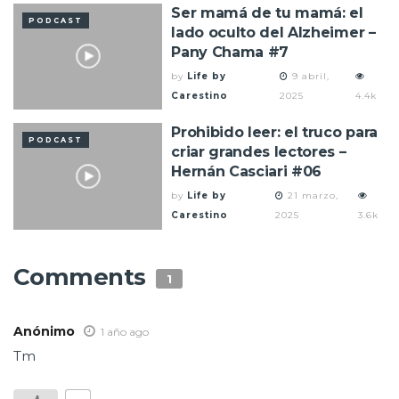
Ser mamá de tu mamá: el
PODCAST
lado oculto del Alzheimer –
Pany Chama #7
by
Life by
9 abril,
Carestino
2025
4.4k
Prohibido leer: el truco para
PODCAST
criar grandes lectores –
Hernán Casciari #06
by
Life by
21 marzo,
Carestino
2025
3.6k
Comments
1
Anónimo
1 año ago
Tm