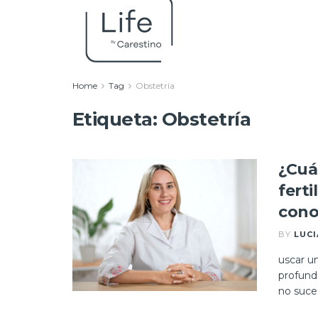
Home
Tag
Obstetría
Etiqueta:
Obstetría
¿Cuá
fert
cono
BY
LUC
uscar u
profund
no suced