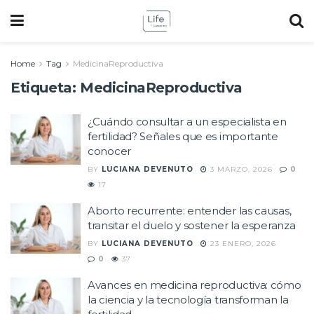
Home
Tag
MedicinaReproductiva
Etiqueta:
MedicinaReproductiva
¿Cuándo consultar a un especialista en
fertilidad? Señales que es importante
conocer
BY
LUCIANA DEVENUTO
3 MARZO, 2026
0
17
Aborto recurrente: entender las causas,
transitar el duelo y sostener la esperanza
BY
LUCIANA DEVENUTO
23 ENERO, 2026
0
37
Avances en medicina reproductiva: cómo
la ciencia y la tecnología transforman la