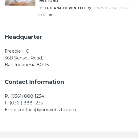
fertilidad
BY
LUCIANA DEVENUTO
11 NOVIEMBRE, 2025
0
8
Headquarter
Freebie HQ
36B Sunset Road,
Bali, Indonesia 80115
Contact Information
P. (0361) 888 1234
F. (0361) 888 1235
Email:contact@yourwebsite.com