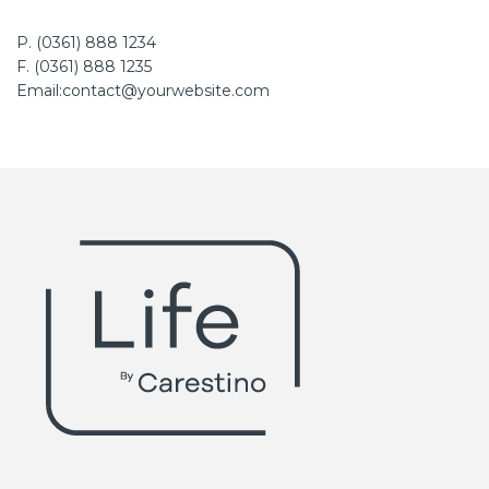
P. (0361) 888 1234
F. (0361) 888 1235
Email:contact@yourwebsite.com