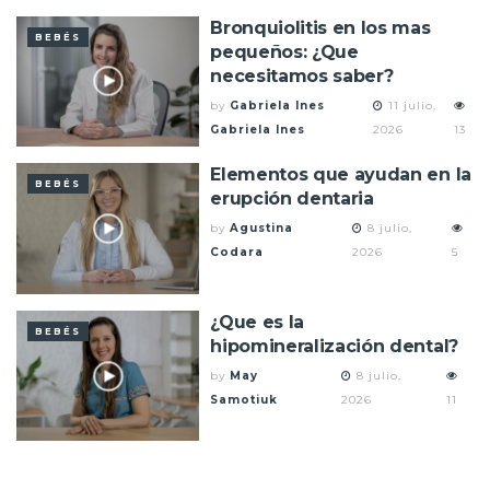
Bronquiolitis en los mas
BEBÉS
pequeños: ¿Que
necesitamos saber?
by
Gabriela Ines
11 julio,
Gabriela Ines
2026
13
Elementos que ayudan en la
BEBÉS
erupción dentaria
by
Agustina
8 julio,
Codara
2026
5
¿Que es la
BEBÉS
hipomineralización dental?
by
May
8 julio,
Samotiuk
2026
11