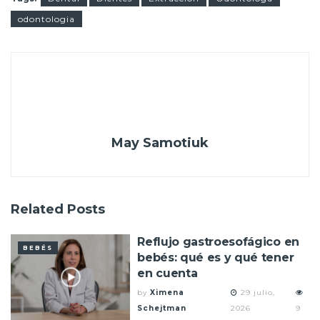
odontologia
May Samotiuk
Related
Posts
Reflujo gastroesofágico en
BEBÉS
bebés: qué es y qué tener
en cuenta
by
Ximena
29 julio,
Schejtman
2026
9