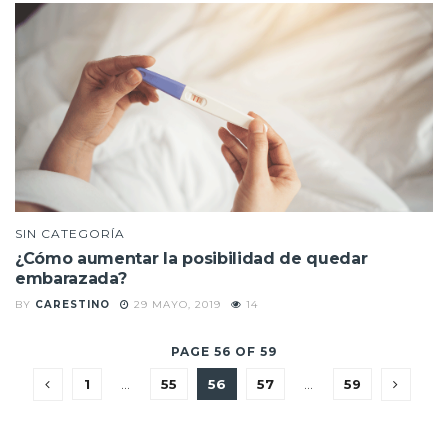
SIN CATEGORÍA
¿Cómo aumentar la posibilidad de quedar
embarazada?
BY
CARESTINO
29 MAYO, 2019
14
PAGE 56 OF 59
1
…
55
56
57
…
59