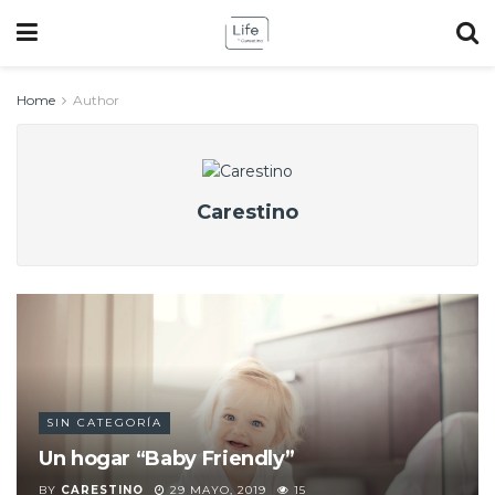
Home
Author
Carestino
SIN CATEGORÍA
Un hogar “Baby Friendly”
BY
CARESTINO
29 MAYO, 2019
15