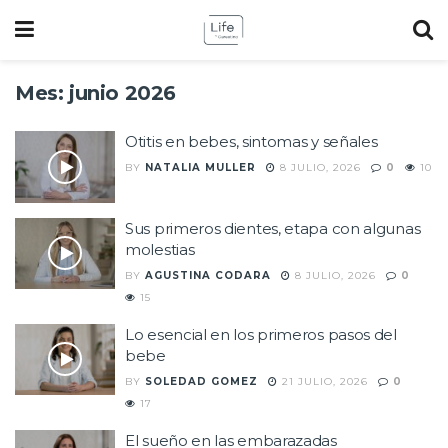
Mes:
junio 2026
Otitis en bebes, sintomas y señales
BY
NATALIA MULLER
8 JULIO, 2026
0
10
Sus primeros dientes, etapa con algunas
molestias
BY
AGUSTINA CODARA
8 JULIO, 2026
0
15
Lo esencial en los primeros pasos del
bebe
BY
SOLEDAD GOMEZ
21 JULIO, 2026
0
17
El sueño en las embarazadas