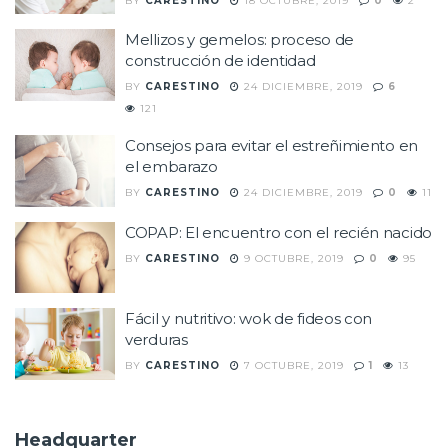
BY
CARESTINO
18 OCTUBRE, 2019
0
2
Mellizos y gemelos: proceso de
construcción de identidad
BY
CARESTINO
24 DICIEMBRE, 2019
6
121
Consejos para evitar el estreñimiento en
el embarazo
BY
CARESTINO
24 DICIEMBRE, 2019
0
11
COPAP: El encuentro con el recién nacido
BY
CARESTINO
9 OCTUBRE, 2019
0
95
Fácil y nutritivo: wok de fideos con
verduras
BY
CARESTINO
7 OCTUBRE, 2019
1
13
Headquarter