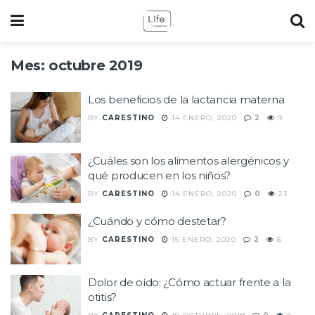
Mes:
octubre 2019
Los beneficios de la lactancia materna
BY
CARESTINO
14 ENERO, 2020
2
9
¿Cuáles son los alimentos alergénicos y
qué producen en los niños?
BY
CARESTINO
14 ENERO, 2020
0
23
¿Cuándo y cómo destetar?
BY
CARESTINO
15 ENERO, 2020
2
6
Dolor de oído: ¿Cómo actuar frente a la
otitis?