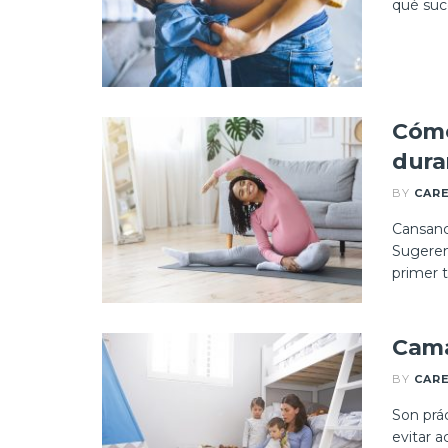
qué suce
Cómo
dura
BY
CAR
Cansanc
Sugeren
primer tr
Cama
BY
CAR
Son prác
evitar a