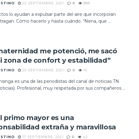
ESTINO
22 SEPTIEMBRE, 2021
0
888
tos lo ayudan a expulsar parte del aire que incorporan
tragan. Cómo hacerlo y hasta cuándo. “Nena, que ...
maternidad me potenció, me sacó
i zona de confort y estabilidad”
ESTINO
20 SEPTIEMBRE, 2021
0
10
Insinga es una de las periodistas del canal de noticias TN
ticias). Profesional, muy respetada por sus compañeros ...
el primo mayor es una
onsabilidad extraña y maravillosa
ESTINO
17 SEPTIEMBRE, 2021
0
42