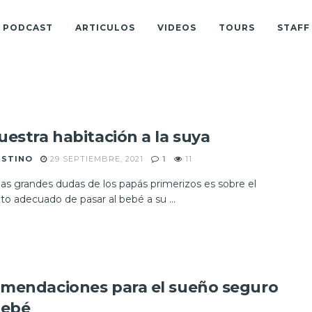
PODCAST
ARTICULOS
VIDEOS
TOURS
STAFF
uestra habitación a la suya
ESTINO
29 SEPTIEMBRE, 2021
1
11
las grandes dudas de los papás primerizos es sobre el
 adecuado de pasar al bebé a su ...
mendaciones para el sueño seguro
bebé