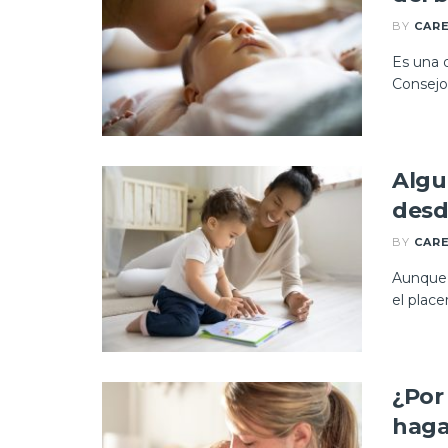
BY
CAR
Es una d
Consejo
Algu
desd
BY
CAR
Aunque 
el placer
¿Por
haga